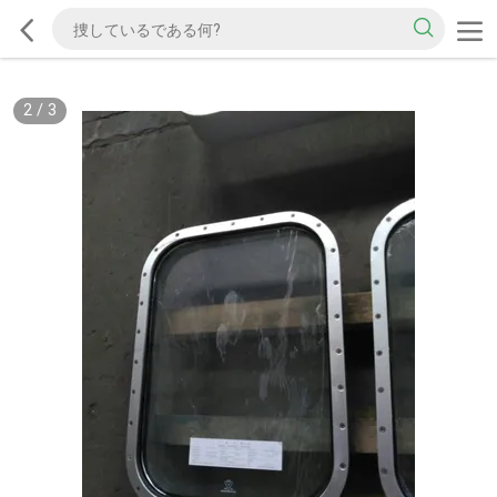
2
/
3