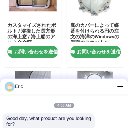
会社案内
カスタマイズされたボ
嵐のカバーによって蝶
ルト / 溶接した長方形
番を付けられる円の注
品質管理
の海上窓 / 海上船のア
文の海洋のWindowsの
ルミ合金窓
側面のスカットル
お問い合わせを送信
お問い合わせを送信
お問い合わせ
見積依頼
Eric
Company News
4:00 AM
海洋のドア
Good day, what product are you looking 
for?
海洋の Windows
嵐カバーが付いている
溶接用海用鋼アルミ合