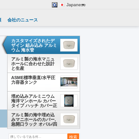
Japanese
頼
会社のニュース
カスタマイズされたデ
ザイン 組み込み アルミ
ウム 海水管
アルミ製の海水マニュ
ホールに合わせた設計
と生産
ASME標準垂直/水平圧
力容器タンク
埋め込みアルミニウム
海洋マンホール カバー
タイプ ハッチ カバー正
方形または楕円形
アルミ製の海中埋め込
みマニホールのカバー,
急開口ラック オバル/四
角形 600×600 450×800