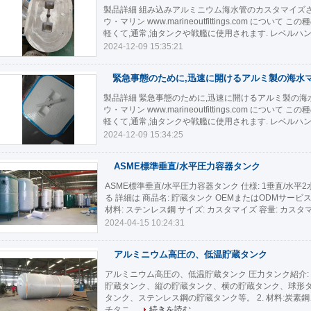
製品詳細 組み込みアルミニウム海水管のカスタマイズさ
ウ・マリン www.marineoutfittings.com に
軽くて,通常,油タンクや戦艦に使用されます. レベルハン
2024-12-09 15:35:21
緊急事態のために,迅速に開けるアルミ製の海水
製品詳細 緊急事態のために,迅速に開けるアルミ製の海
ウ・マリン www.marineoutfittings.com に
軽くて,通常,油タンクや戦艦に使用されます. レベルハン
2024-12-09 15:34:25
ASME標準垂直/水平圧力容器タンク
ASME標準垂直/水平圧力容器タンク 仕様: 1垂直/水平
る 詳細は 商品名: 貯蔵タンク OEMまたはODMサービス 入
材料: ステンレス鋼 サイズ: カスタマイズ 容量: カスタマイ
2024-04-15 10:24:31
アルミニウム高圧の、低温貯蔵タンク
アルミニウム高圧の、低温貯蔵タンク 圧力タンク紹介: 
貯蔵タンク、縦の貯蔵タンク、横の貯蔵タンク、球形
タンク、ステンレス鋼の貯蔵タンク等。 2. 材料:炭素
チタニ...
続きを読む