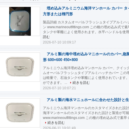
埋め込みアルミニウム海洋マンホール カバー タ
方形または楕円形
製品詳細 カスタムオーバルフラッシュタイプアルミハッ
ン www.marineoutfittings.com この種の埋
タンクや軍艦によく使用されます。水平ハンドルを使用す
読む
2026-07-10 10:09:17
アルミ製の海中埋め込みマニホールのカバー,急開
形 600×600 450×800
アルミニウム海洋埋め込みマンホール カバー、クイック 
ムオーバルフラッシュタイプアルミハッチカバー この
は軽量で、石油タンクや軍艦によく使用されています
ができます。 ...
続きを読む
2026-07-10 10:07:21
アルミ製の海水マニュホールに合わせた設計と生
アルミニウム海洋マンホールのカスタマイズされた設計
海洋マンホールのカスタマイズされた設計と製造が可能
www.marineoutfittings.com この種の埋め込み
続きを読む
2026-06-11 10:01:49