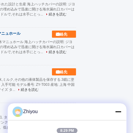
れた設計と生産 海上ハッチカバーの説明: ジヨ
ついて この種の埋め込みで迅速に開ける海水漏れ口カバーは
ドルで,それは水手にとっ...
続きを読む
マニュホール
連絡先
水マニュホール 海上ハッチカバーの説明: ジヨ
ついて この種の埋め込みで迅速に開ける海水漏れ口カバーは
ドルで,それは水手にとっ...
続きを読む
連絡先
2水,ミルク,その他の液体製品を保存する.3鏡に塗
手可能 モデル番号: ZY-T003 産地: 上海 中国
ズ タ...
続きを読む
連絡先
Zhiyou
1. タイプ:貯蔵タンク、空気貯蔵タンク、液体の
タンク、炭素鋼の貯蔵タンク、低合金の鋼鉄貯蔵
鋼、低合金の鋼鉄、ステンレス鋼および非鉄金属:
8:29 PM