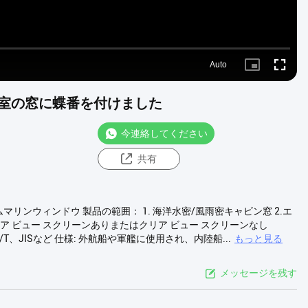
Auto
Picture-
Fullscre
in-
Picture
室の窓に蝶番を付けました
今連絡してください
共有
リンウィンドウ 製品の範囲： 1. 海洋水密/風雨密キャビン窓 2.エ
ア ビュー スクリーンありまたはクリア ビュー スクリーンなし
/T、JISなど 仕様: 外航船や軍艦に使用され、内陸船...
もっと見る
メッセージを残す