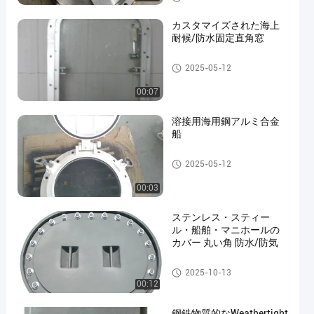
カスタマイズされた海上
耐候/防水固定直角窓
海洋の Windows
2025-05-12
en
00:07
溶接用海用鋼アルミ合金
船
海洋の Windows
2025-05-12
00:03
ステンレス・スティー
ル・船舶・マニホールの
カバー 丸い角 防水/防気
海洋のハッチ カバー
2025-10-13
00:12
鋼鉄物質的なWeathertight