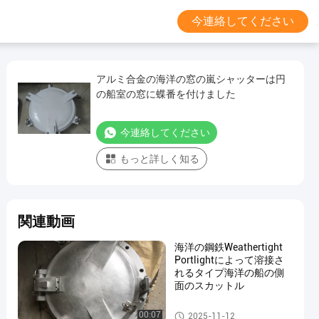
今連絡してください
アルミ合金の海洋の窓の嵐シャッターは円
の船室の窓に蝶番を付けました
今連絡してください
もっと詳しく知る
関連動画
海洋の鋼鉄Weathertight
Portlightによって溶接さ
れるタイプ海洋の船の側
面のスカットル
海洋の Windows
00:07
2025-11-12