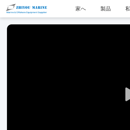
家へ
製品