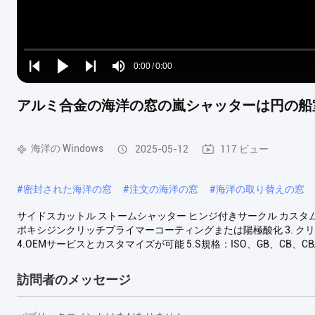
Loaded
:
0%
0:00
/
0:00
Play
Play
Play
Mute
Current
Duration
next
next
アルミ合金の海洋の窓の嵐シャッターは円の船
Time
海洋の Windows
2025-05-12
117 ビュー
#
密封された海洋の窓
#
注文の海洋の窓
#
海洋の取り替えの窓
サイドスカットル ストームシャッター ヒンジ付きサークル カスタムマ
ポキシジンクリッチプライマーコーティングまたは陽極酸化 3. クリ
4.OEMサービスとカスタマイズが可能 5.S規格：ISO、GB、CB、CB
訪問者のメッセージ