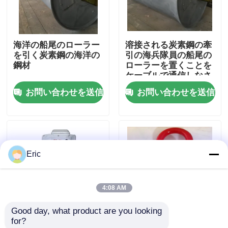
会社案内
海洋の船尾のローラー
溶接される炭素鋼の牽
を引く炭素鋼の海洋の
引の海兵隊員の船尾の
品質管理
鋼材
ローラーを置くことを
ケーブルで通信しなさ
い
お問い合わせを送信
お問い合わせを送信
お問い合わせ
見積依頼
Eric
Company News
4:08 AM
海洋のドア
Good day, what product are you looking 
for?
海洋の Windows
耐圧防爆油圧帰りの海
合金鋼は3/4インチ癒