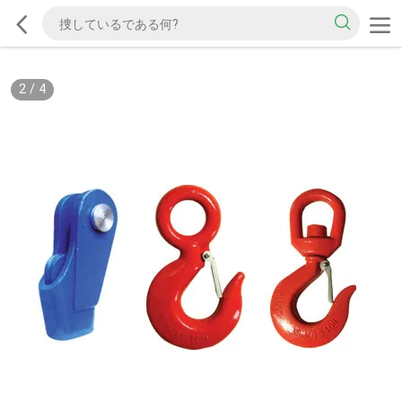
2
/
4