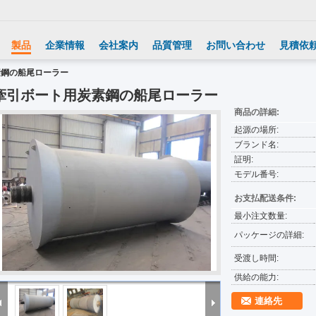
製品
企業情報
会社案内
品質管理
お問い合わせ
見積依
素鋼の船尾ローラー
牽引ボート用炭素鋼の船尾ローラー
商品の詳細:
起源の場所:
ブランド名:
証明:
モデル番号:
お支払配送条件:
最小注文数量:
パッケージの詳細:
受渡し時間:
供給の能力:
連絡先