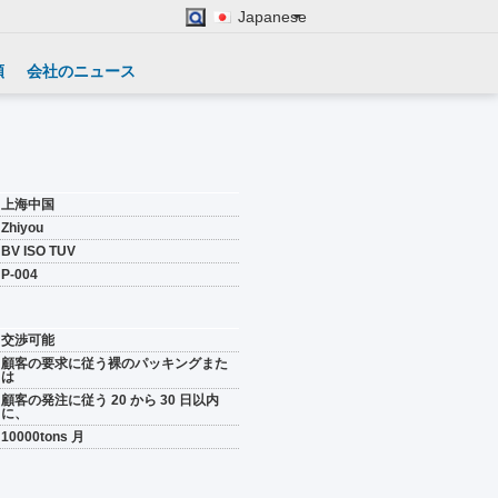
Japanese
頼
会社のニュース
上海中国
Zhiyou
BV ISO TUV
P-004
交渉可能
顧客の要求に従う裸のパッキングまた
は
顧客の発注に従う 20 から 30 日以内
に、
10000tons 月