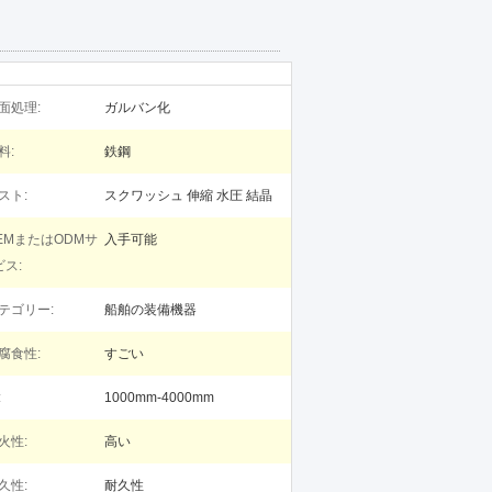
面処理:
ガルバン化
料:
鉄鋼
スト:
スクワッシュ 伸縮 水圧 結晶
EMまたはODMサ
入手可能
ビス:
テゴリー:
船舶の装備機器
腐食性:
すごい
:
1000mm-4000mm
火性:
高い
久性:
耐久性