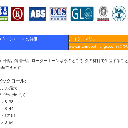
スターンロールの詳細
ジヨウ・マリン
www.marineoutfittings.com に
海上部品 鋳造部品 ローダーホーンは今のところ,次の材料で生産すること
生産できます.
バックロール:
モデル最大
ワイヤのサイズ
' x 8' 38
' x 6' 44
' x 12' 51
' x 8' 64