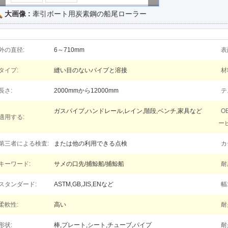
大画像 :
牽引ボート用炭素鋼の船尾ローラー
外の直径:
6～710mm
表
タイプ:
縫い目のないパイプと溶接
材
長さ:
2000mmから12000mm
テ
ガスパイプ,ハンドレール,レイン,階段,ベンチ,家具など
O
適用する:
ー
第三者による検査:
または他の利用できる点検
カ
キーワード:
サメの口先/捕鯨船/捕鯨船
耐
スタンダード:
ASTM,GB,JIS,ENなど
幅
柔軟性:
高い
耐
形状:
棒,プレート,シート,チューブ,パイプ
耐