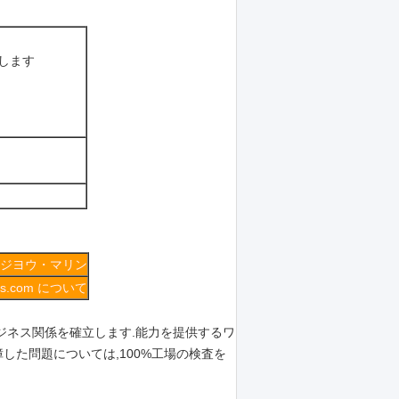
します
ジヨウ・マリン
ings.com について
ジネス関係を確立します.能力を提供するワ
た問題については,100%工場の検査を