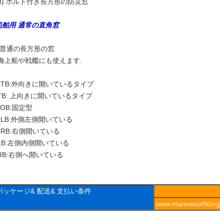
(8) ボルト付き長方形の防災窓
船舶用 通常の直角窓
* 普通の長方形の窓
*海上船や戦艦にも使えます.
OTB:外向きに開いているタイプ
ITB: 上向きに開いているタイプ
NOB:固定型
OLB:外側左側開いている
ORB:右側開いている
ILB:左側内側開いている
IRB:右側へ開いている
パッケージ& 配送& 支払い条件
www.marineoutfitt