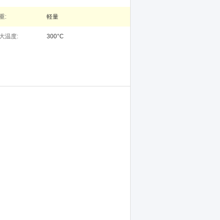
重:
軽量
大温度:
300°C