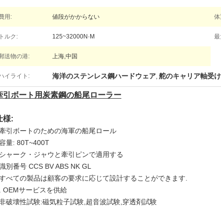
費用:
値段がかからない
体
トルク:
125~32000N·M
最
郵送物の港:
上海,中国
海洋のステンレス鋼ハードウェア
舵のキャリア軸受け
ハイライト:
,
牽引ボート用炭素鋼の船尾ローラー
仕様:
1牽引ボートのための海軍の船尾ロール
容量: 80T~400T
3シャーク・ジャウと牽引ピンで適用する
識別番号 CCS BV ABS NK GL
5すべての製品は顧客の要求に応じて設計することができます.
6. OEMサービスを供給
7非破壊性試験:磁気粒子試験,超音波試験,穿透剤試験