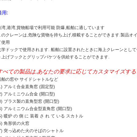
適用:
港湾,港湾,貨物船場で利用可能 防爆,船舶に適しています
このクレーンは,危険な貨物を持ち上げ,積載することができます.製品オ
て使用
化学ドックで使用されます. 船舶に設置されたときに海上クレーンとして
き上げフックとグリップバケツを供給することができます.
すべての製品は,あなたの要求に応じてカスタマイズする
船舶の窓や サイドシャトルなど
(1) アルミ合金直角窓 (固定型)
(2) アルミニウム合金 (開口型)
(3) ブラス製の直角型窓 (開口型)
(4) アルミニウム合金型直角窓 (開口型)
5) 暖炉 の 側 に 装着 さ れ て いる スカトル
(6) 角形状の火窓
(7) 突っ込めた火のそばのシャトル