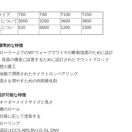
タイプ
T60
T80
T100
T150
L について
3000
3200
3600
3800
A につい
520
6600
1200
1300
て
標準的な特徴
1ローラー上での90°ウォープでワイヤの断裂強度のために設計
2. 容器の構造に設置するために設計されたマウントブロック
3壁の重工
4油脂で潤滑されたナイラトロンベアリング
5固さを増やすための内部硬化剤
選択可能な特徴
1オーダーメイドサイズと長さ
2腰のロール
3仕様に応じて塗装する
4ローリング
認証はCCS,ABS,BV,LG,GL,DNV