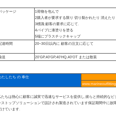
パッケージ
1荷物を包んで
2購入者が要求する限り 切り裂かれたり 消えたり
3標識:顧客の要求に応じて.
4パイプに漆塗りを塗る
5端にプラスチックキャップ
配達時間
20~30日以内に 顧客の注文に応じて
輸送
20'GP,40'GP,40'HQ,40'OT または散装
わたしたち の 奉仕
www.marineoutfitt
私たちは熱心に顧客に誠実で迅速なサービスを提供し,彼らと持続的なビ
ンストップソリューションで設計され製造されています保証期間中に故障し
受けています.