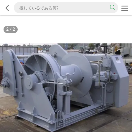
2
/
2