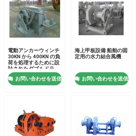
電動アンカーウィンチ
海上甲板設備 船舶の固
30KN から 400KN の負
定用の水力結合風機
荷を処理するために設
計されたダブルドラ
ム・モアリングウィン
お問い合わせを送信
お問い合わせを送信
チを持つ海上デッキ機
器
ホーム
製品
企業情報