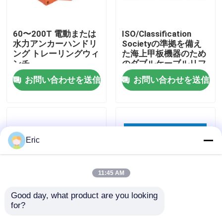
会社案内
60〜200T 電動または
ISO/Classification
水力アンカーハンドリ
Societyの準拠を備え
ング トレーリングウィ
た海上甲板機器のため
品質管理
ンチ
のダブルケーブルリフ
ト水力風車
お問い合わせを送信
お問い合わせを送信
お問い合わせ
見積依頼
Eric
Company News
11:45 AM
海洋のドア
Good day, what product are you looking 
for?
海上水力アンカーハン
船舶の停泊およびアン
海洋の Windows
ドリング牽引ウィンチ
カー用アプリケーショ