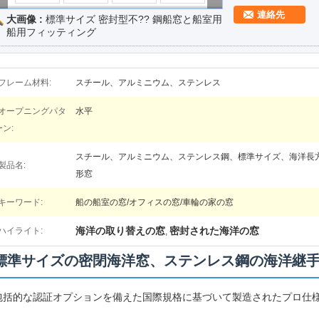
連絡先
大画像 :
標準サイズ 密封型不?? 鋼船窓と船室用
船用フィッティング
フレーム材料:
スチール、アルミニウム、ステンレス
オープニングパタ
水平
ーン:
スチール、アルミニウム、ステンレス鋼、標準サイズ、海洋長
製品名:
形窓
キーワード:
船の船室の窓/オフィスの窓/車輪の家の窓
海洋の取り替えの窓
密封された海洋の窓
ハイライト:
,
標準サイズの密閉海洋窓、ステンレス鋼の海洋継
包括的な認証オプションを備えた国際規格に基づいて製造されたプロ仕