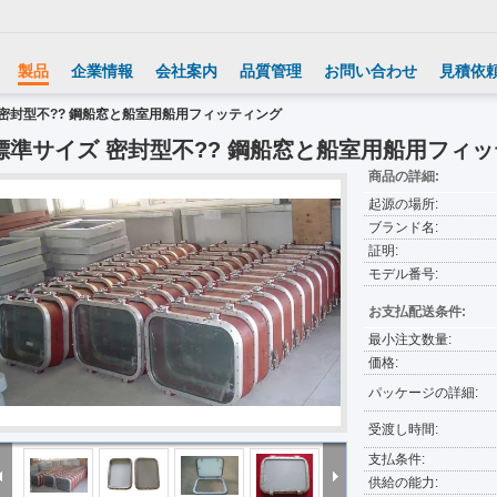
製品
企業情報
会社案内
品質管理
お問い合わせ
見積依
 密封型不?? 鋼船窓と船室用船用フィッティング
標準サイズ 密封型不?? 鋼船窓と船室用船用フィ
商品の詳細:
起源の場所:
ブランド名:
証明:
モデル番号:
お支払配送条件:
最小注文数量:
価格:
パッケージの詳細:
受渡し時間:
支払条件:
供給の能力: