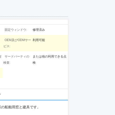
固定ウィンドウ:
修理済み
OEM及びODMサー
利用可能
ビス:
方
サードパーティの
または他の利用できる点
検査:
検
手
様の船舶用窓と建具です。