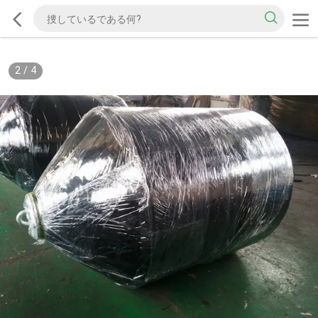
2
/
4