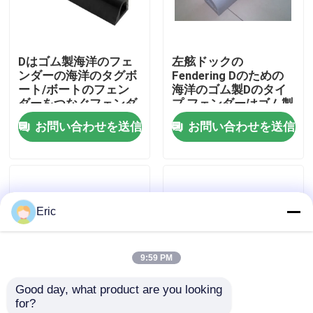
会社案内
Dはゴム製海洋のフェ
左舷ドックの
ンダーの海洋のタグボ
Fendering Dのための
品質管理
ート/ボートのフェン
海洋のゴム製Dのタイ
ダーをつなぐフェンダ
プ フェンダーはゴム製
ーを形づける
フェンダーを形づける
お問い合わせを送信
お問い合わせを送信
お問い合わせ
見積依頼
Eric
Company News
9:59 PM
海洋のドア
Good day, what product are you looking 
for?
海洋の Windows
D 形 作業船/リグボー
トグボートゴムフェン