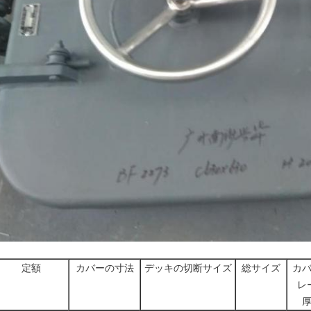
定額
カバーの寸法
デッキの切断サイズ
総サイズ
カ
レ