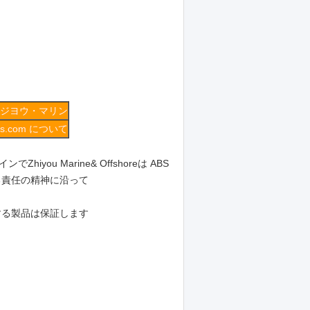
ジヨウ・マリン
ings.com について
u Marine& Offshoreは ABS
する責任の精神に沿って
する製品は保証します