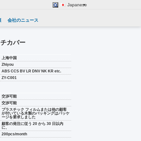
Japanese
頼
会社のニュース
ッチカバー
上海中国
Zhiyou
ABS CCS BV LR DNV NK KR etc.
ZY-C001
交渉可能
交渉可能
プラスチック フィルムまたは他の顧客
が付いている木製のパッキングはパッケ
ージを要求しました
顧客の発注に従う 20 から 30 日以内
に、
200pcs/month