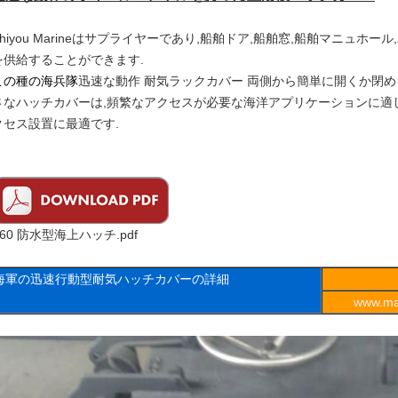
Zhiyou Marineはサプライヤーであり,船舶ドア,船舶窓,船舶マニュホ
を供給することができます.
この種の海兵隊
迅速な動作 耐気ラックカバー 両側から簡単に開くか閉
さなハッチカバーは,頻繁なアクセスが必要な海洋アプリケーションに適
クセス設置に最適です.
A60 防水型海上ハッチ.pdf
海軍の迅速行動型耐気ハッチカバーの詳細
www.ma