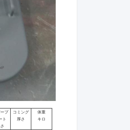
バープ
コミング
体重
ート
厚さ
キロ
厚さ