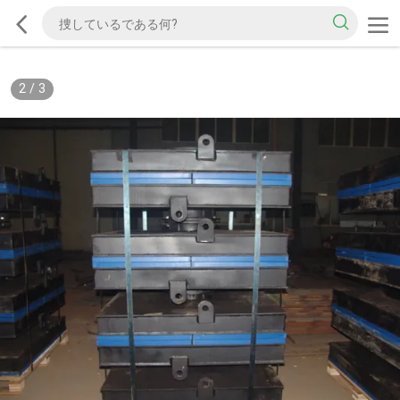
2
/
3