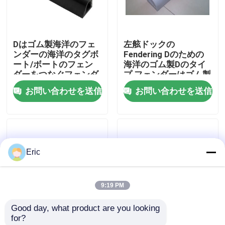
会社案内
Dはゴム製海洋のフェ
左舷ドックの
ンダーの海洋のタグボ
Fendering Dのための
品質管理
ート/ボートのフェン
海洋のゴム製Dのタイ
ダーをつなぐフェンダ
プ フェンダーはゴム製
ーを形づける
フェンダーを形づける
お問い合わせを送信
お問い合わせを送信
お問い合わせ
見積依頼
Eric
Company News
9:19 PM
海洋のドア
Good day, what product are you looking 
for?
海洋の Windows
D 形 作業船/リグボー
トグボートゴムフェン