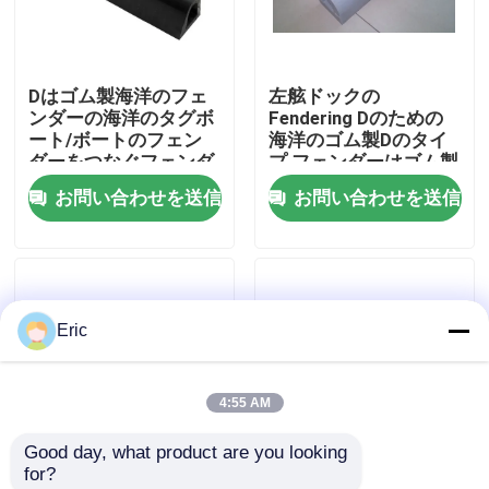
会社案内
Dはゴム製海洋のフェ
左舷ドックの
ンダーの海洋のタグボ
Fendering Dのための
品質管理
ート/ボートのフェン
海洋のゴム製Dのタイ
ダーをつなぐフェンダ
プ フェンダーはゴム製
ーを形づける
フェンダーを形づける
お問い合わせを送信
お問い合わせを送信
お問い合わせ
見積依頼
Eric
Company News
4:55 AM
海洋のドア
Good day, what product are you looking 
for?
海洋の Windows
D 形 作業船/リグボー
トグボートゴムフェン