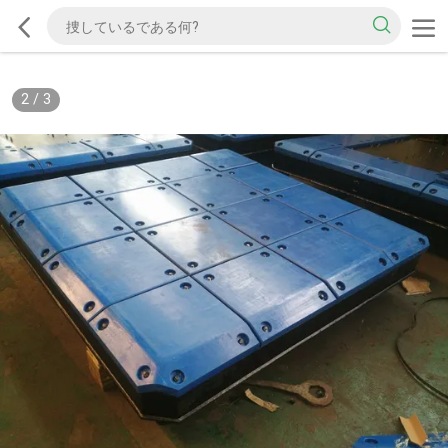
2
/
3