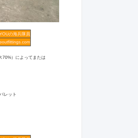
IYOUの海兵隊員
outfittings.com
ンス70%）によってまたは
うパレット