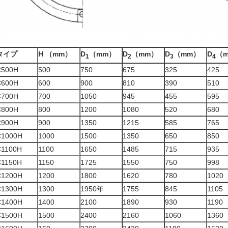
単位:
タイプ
H （mm）
D
（mm）
D
（mm）
D
（mm）
D
（
1
2
3
4
C500H
500
750
675
325
425
C600H
600
900
810
390
510
C700H
700
1050
945
455
595
C800H
800
1200
1080
520
680
C900H
900
1350
1215
585
765
C1000H
1000
1500
1350
650
850
C1100H
1100
1650
1485
715
935
C1150H
1150
1725
1550
750
998
C1200H
1200
1800
1620
780
1020
C1300H
1300
1950年
1755
845
1105
C1400H
1400
2100
1890
930
1190
C1500H
1500
2400
2160
1060
1360