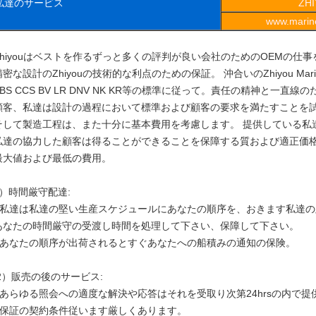
私達のサービス
ZH
www.marine
Zhiyouはベストを作るずっと多くの評判が良い会社のためのOEMの仕
精密な設計のZhiyouの技術的な利点のための保証。 沖合いのZhiyou Ma
ABS CCS BV LR DNV NK KR等の標準に従って。責任の精神と一直線
顧客、私達は設計の過程において標準および顧客の要求を満たすことを
そして製造工程は、また十分に基本費用を考慮します。 提供している私
私達の協力した顧客は得ることができることを保障する質および適正価
最大値および最低の費用。
1）時間厳守配達:
• 私達は私達の堅い生産スケジュールにあなたの順序を、おきます私達
あなたの時間厳守の受渡し時間を処理して下さい、保障して下さい。
• あなたの順序が出荷されるとすぐあなたへの船積みの通知の保険。
2）販売の後のサービス:
• あらゆる照会への適度な解決や応答はそれを受取り次第24hrsの内で
• 保証の契約条件従います厳しくあります。