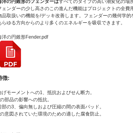
海洋の円錐形のフェンダーは
すべてのタイプの高い潮変化の場
フェンダーの少し高さのこの進んだ機能はプロジェクトの全費
物品取扱いの機能を/デッキ改善します。フェンダーの幾何学的
あらゆる方向からのより多くのエネルギーを吸収できます。
海洋の円錐形Fender.pdf
特徴:
曲げモーメントへの
1、
抵抗およびせん断力。
2の部品の影響への抵抗。
前部の3、偏向無しおよび圧縮の間の表面パッド。
4の意図されていた環境のための適した腐食防止。