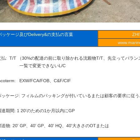
パッケージ及びDelivery&の支払の言葉
ZH
www.marine
支払: T/T （30%の配達の前に取り除かれる沈殿物T/T、先立ってバラ
一覧で変更できないL/C
ncoterm: EXW/FCA/FOB、C&F/CIF
パッケージ: フィルムのパッキングが付いているまたは顧客の要求に従
調達期間: 1 20'のための1か月以内にGP
送物: 20' GP、40' GP、40' HQ、40'大きさのOTまたは