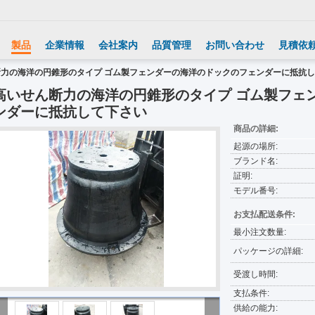
製品
企業情報
会社案内
品質管理
お問い合わせ
見積依
断力の海洋の円錐形のタイプ ゴム製フェンダーの海洋のドックのフェンダーに抵抗
高いせん断力の海洋の円錐形のタイプ ゴム製フェ
ンダーに抵抗して下さい
商品の詳細:
起源の場所:
ブランド名:
証明:
モデル番号:
お支払配送条件:
最小注文数量:
パッケージの詳細:
受渡し時間:
支払条件:
供給の能力: