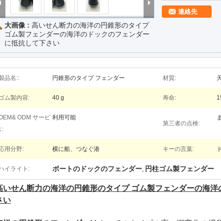
連絡先
大画像 :
高いせん断力の海洋の円錐形のタイプ
ゴム製フェンダーの海洋のドックのフェンダー
に抵抗して下さい
製品名::
円錐形のタイプ フェンダー
材質:
天
ゴム製内容:
40 g
寿命:
1
OEM& ODM サービ
利用可能
第三者の点検:
:
応用分野:
横に船、つなぐ港
キーの言葉:
ボートのドックのフェンダー
円柱ゴム製フェンダー
ハイライト:
,
高いせん断力の海洋の円錐形のタイプ ゴム製フェンダーの海洋
さい