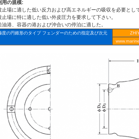
利用の規模:
波止場に適した低い反力および高エネルギーの吸収を必要とし
波止場に特に適した低い外皮圧力を要求して下さい。
給油港、容器の港および沖合いの停泊に適した。
極度の円錐形のタイプ フェンダーのための指定及び次元
ZH
www.marineo