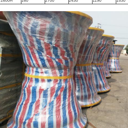
C1600H
160
2700
2430
1190
1530