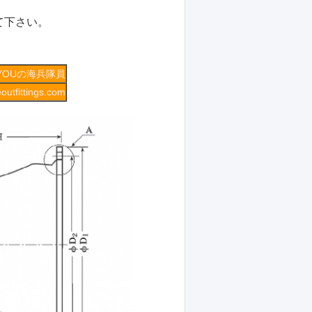
て下さい。
IYOUの海兵隊員
utfittings.com