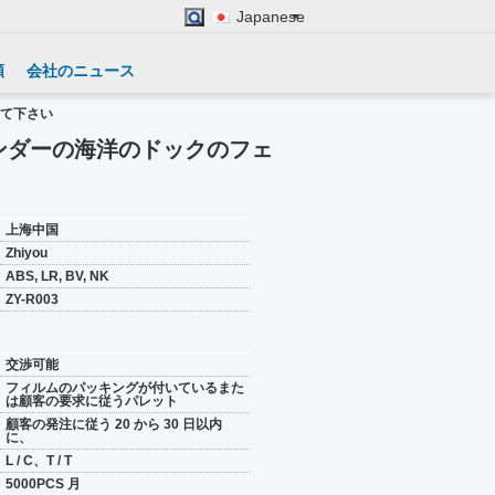
Japanese
頼
会社のニュース
して下さい
ンダーの海洋のドックのフェ
上海中国
Zhiyou
ABS, LR, BV, NK
ZY-R003
交渉可能
フィルムのパッキングが付いているまた
は顧客の要求に従うパレット
顧客の発注に従う 20 から 30 日以内
に、
L / C、T / T
5000PCS 月