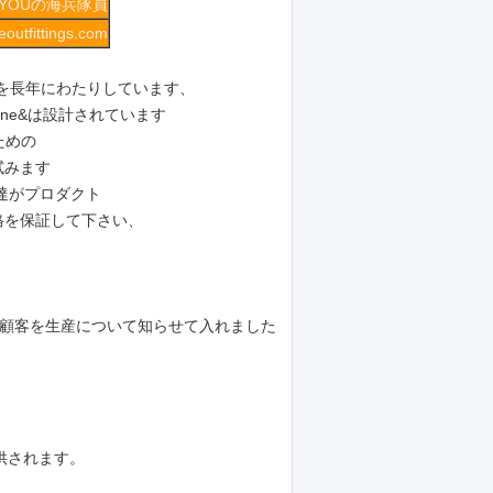
IYOUの海兵隊員
outfittings.com
事を長年にわたりしています、
rine&は設計されています
のための
試みます
達がプロダクト
格を保証して下さい、
の顧客を生産について知らせて入れました
提供されます。