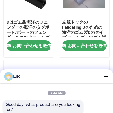
会社案内
Dはゴム製海洋のフェ
左舷ドックの
ンダーの海洋のタグボ
Fendering Dのための
品質管理
ート/ボートのフェン
海洋のゴム製Dのタイ
ダーをつなぐフェンダ
プ フェンダーはゴム製
ーを形づける
フェンダーを形づける
お問い合わせを送信
お問い合わせを送信
お問い合わせ
見積依頼
Eric
Company News
4:44 AM
海洋のドア
Good day, what product are you looking 
for?
海洋の Windows
D 形 作業船/リグボー
トグボートゴムフェン