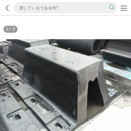
2
/
3