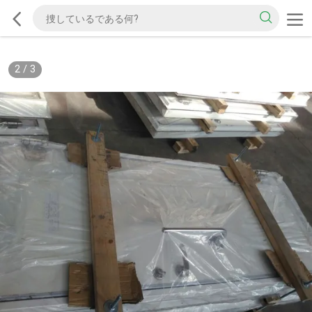
2
/
3