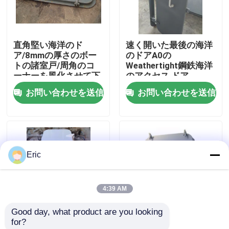
会社案内
直角堅い海洋のド
速く開いた最後の海洋
ア/8mmの厚さのボー
のドアA0の
品質管理
トの諸室戸/周角のコ
Weathertight鋼鉄海洋
ーナーを風化させて下
のアクセス ドア
さい
お問い合わせを送信
お問い合わせを送信
お問い合わせ
見積依頼
Eric
Company News
4:39 AM
海洋のドア
Good day, what product are you looking 
for?
海洋の Windows
速い行為の海洋のアク
Weathertight鋼鉄船の