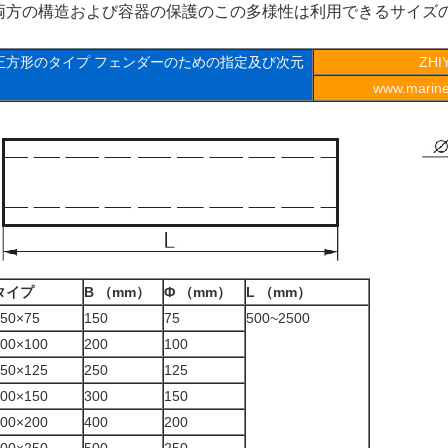
両方の構造および容器の保護のこの多様性は利用できるサイズ
正方形のタイプ フェンダーのための指定及び次元
ZH
www.marineo
タイプ
B （mm）
Φ （mm）
L （mm）
50×75
150
75
500~2500
00×100
200
100
50×125
250
125
00×150
300
150
00×200
400
200