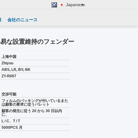
Japanese
頼
会社のニュース
容易な設置維持のフェンダー
上海中国
Zhiyou
ABS, LR, BV, NK
ZY-R007
交渉可能
フィルムのパッキングが付いているまた
は顧客の要求に従うパレット
顧客の発注に従う 20 から 30 日以内
に、
L / C、T / T
5000PCS 月