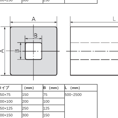
00×250
500
250
タイプ
（mm）
B （mm）
L （mm）
50×75
150
75
500~2500
00×100
200
100
50×125
250
125
00×150
300
150