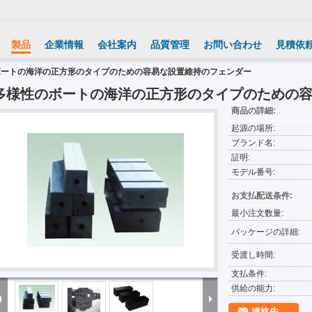
製品
企業情報
会社案内
品質管理
お問い合わせ
見積依
ボートの海洋の正方形のタイプのための容易な設置維持のフェンダー
多様性のボートの海洋の正方形のタイプのための
商品の詳細:
起源の場所:
ブランド名:
証明:
モデル番号:
お支払配送条件:
最小注文数量:
パッケージの詳細:
受渡し時間:
支払条件:
供給の能力:
連絡先