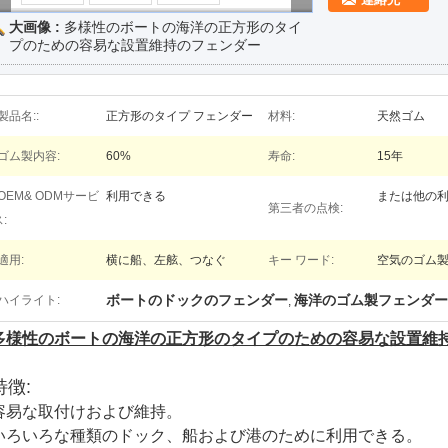
大画像 :
多様性のボートの海洋の正方形のタイ
プのための容易な設置維持のフェンダー
製品名::
正方形のタイプ フェンダー
材料:
天然ゴム
ゴム製内容:
60%
寿命:
15年
OEM& ODMサービ
利用できる
または他の
第三者の点検:
:
適用:
横に船、左舷、つなぐ
キー ワード:
空気のゴム製
ボートのドックのフェンダー
海洋のゴム製フェンダー
ハイライト:
,
多様性のボートの海洋の正方形のタイプのための容易な設置維
特徴:
容易な取付けおよび維持。
いろいろな種類のドック、船および港のために利用できる。