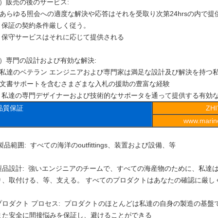
2）販売の後のサービス:
• あらゆる照会への適度な解決や応答はそれを受取り次第24hrsの内で提
• 保証の契約条件厳しく従う。
• 保守サービスはそれに応じて提供される
3）専門の設計および有効な解決:
• 私達のベテラン エンジニアおよび専門家は満足な設計及び解決を持つ
• 文書サポートを含むさまざまな入札の援助の豊富な経験
• 私達の専門デザイナーおよび技術的なサポータを通って提供する有効
品質保証
ZH
www.marine
製品範囲: すべての海洋のoutfittings、装置および設備、等
製品設計: 強いエンジニアのチームで、すべての海産物のために、私達
り、取付ける、等、支える。 すべてのプロダクトはあなたの確認に厳し
プロダクト プロセス: プロダクトのほとんどは私達の自身の製造の基
また安全に間接悩みを保証し、避けることができる