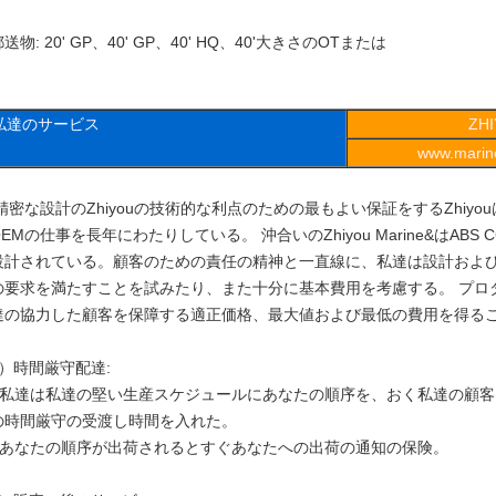
送物: 20' GP、40' GP、40' HQ、40'大きさのOTまたは
私達のサービス
ZH
www.marine
精密な設計のZhiyouの技術的な利点のための最もよい保証をするZhiy
OEMの仕事を長年にわたりしている。 沖合いのZhiyou Marine&はABS CC
設計されている。顧客のための責任の精神と一直線に、私達は設計およ
の要求を満たすことを試みたり、また十分に基本費用を考慮する。 プロ
達の協力した顧客を保障する適正価格、最大値および最低の費用を得る
1）時間厳守配達:
• 私達は私達の堅い生産スケジュールにあなたの順序を、おく私達の顧
の時間厳守の受渡し時間を入れた。
• あなたの順序が出荷されるとすぐあなたへの出荷の通知の保険。