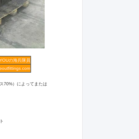
IYOUの海兵隊員
outfittings.com
ンス70%）によってまたは
ト