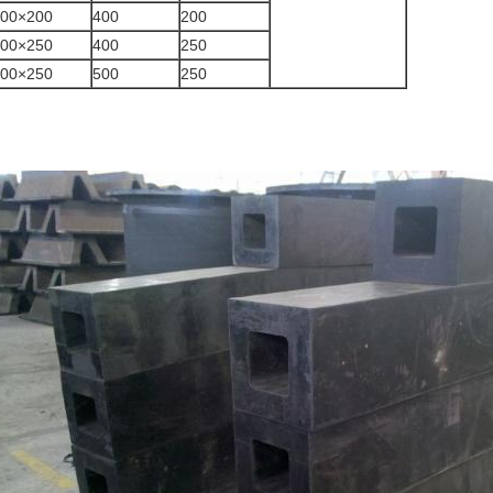
00×200
400
200
00×250
400
250
00×250
500
250