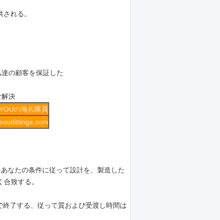
供される。
私達の顧客を保証した
な解決
IYOUの海兵隊員
outfittings.com
はあなたの条件に従って設計を、製造した
く合致する。
盤で終了する、従って質および受渡し時間は