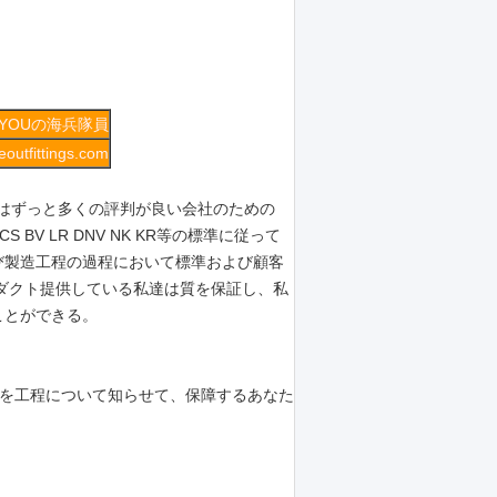
IYOUの海兵隊員
outfittings.com
ouはずっと多くの評判が良い会社のための
S BV LR DNV NK KR等の標準に従って
び製造工程の過程において標準および顧客
ダクト提供している私達は質を保証し、私
ことができる。
客を工程について知らせて、保障するあなた