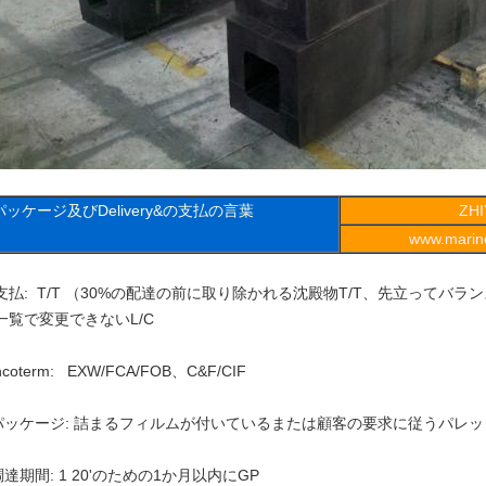
パッケージ及びDelivery&の支払の言葉
ZH
www.marine
支払: T/T （30%の配達の前に取り除かれる沈殿物T/T、先立ってバラ
一覧で変更できないL/C
ncoterm: EXW/FCA/FOB、C&F/CIF
パッケージ: 詰まるフィルムが付いているまたは顧客の要求に従うパレッ
調達期間: 1 20'のための1か月以内にGP