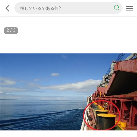
2
/
3