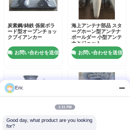
会社案内
炭素鋼/鋳鉄 係留ボラ
海上アンテナ部品 スタ
ード型オープンチョッ
ーグホーン型アンテナ
品質管理
クブイアンカー
ボールダー 小型アンテ
ナとジェット
お問い合わせを送信
お問い合わせを送信
お問い合わせ
見積依頼
Eric
Company News
1:31 PM
海洋のドア
Good day, what product are you looking 
for?
海洋の Windows
単ロールフェアリード
溶接された固定部品と