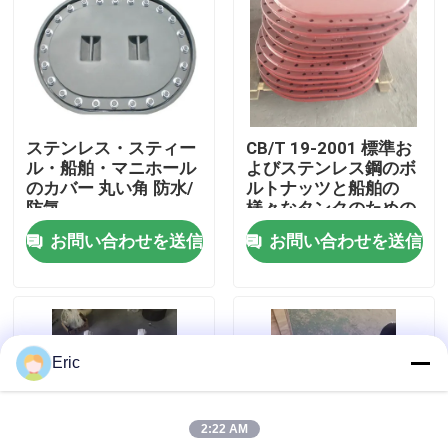
会社案内
品質管理
ステンレス・スティー
CB/T 19-2001 標準お
ル・船舶・マニホール
よびステンレス鋼のボ
お問い合わせ
のカバー 丸い角 防水/
ルトナッツと船舶の
防気
様々なタンクのための
洗浄機
お問い合わせを送信
お問い合わせを送信
見積依頼
Company News
Eric
海洋のドア
2:22 AM
海洋の Windows