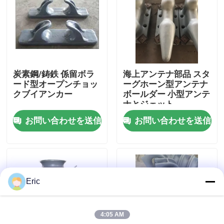
会社案内
品質管理
炭素鋼/鋳鉄 係留ボラ
海上アンテナ部品 スタ
ード型オープンチョッ
ーグホーン型アンテナ
お問い合わせ
クブイアンカー
ボールダー 小型アンテ
ナとジェット
お問い合わせを送信
お問い合わせを送信
見積依頼
Company News
Eric
海洋のドア
4:05 AM
海洋の Windows