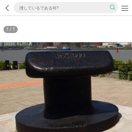
1
/
1