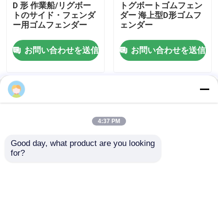
D 形 作業船/リグボー
トグボートゴムフェン
トのサイド・フェンダ
ダー 海上型D形ゴムフ
ー用ゴムフェンダー
ェンダー
海洋のハッチ カバー
お問い合わせを送信
お問い合わせを送信
アルミニウム海洋のマンホール
ゴム製フェンダー
ホーム
企業情報
お問い合わせ
Desktop Site
地図
Privacy Policy
溶接材料
4:37 PM
Good day, what product are you looking 
品質
海洋のドア
中国工場.Copyright © 2026
係留部品
for?
Shanghai Zhiyou Marine & Offshore Equipment
Co.,Ltd.. All Rights Reserved.
海洋の鋼材
海洋のプロペラ シャフト