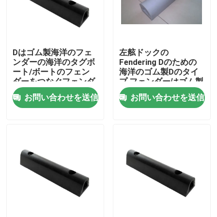
会社案内
Dはゴム製海洋のフェ
左舷ドックの
品質管理
ンダーの海洋のタグボ
Fendering Dのための
ート/ボートのフェン
海洋のゴム製Dのタイ
ダーをつなぐフェンダ
プ フェンダーはゴム製
お問い合わせ
ーを形づける
フェンダーを形づける
お問い合わせを送信
お問い合わせを送信
見積依頼
Company News
海洋のドア
海洋の Windows