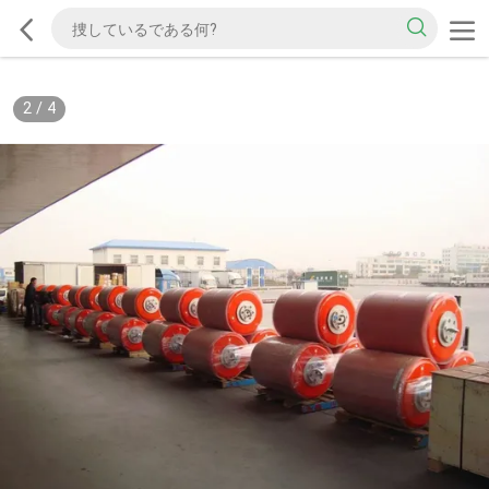
2
/
4