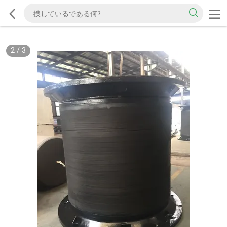
2
/
3