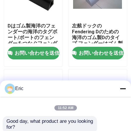
会社案内
Dはゴム製海洋のフェ
左舷ドックの
ンダーの海洋のタグボ
Fendering Dのための
品質管理
ート/ボートのフェン
海洋のゴム製Dのタイ
ダーをつなぐフェンダ
プ フェンダーはゴム製
ーを形づける
フェンダーを形づける
お問い合わせを送信
お問い合わせを送信
お問い合わせ
見積依頼
Eric
Company News
11:52 AM
海洋のドア
Good day, what product are you looking 
for?
海洋の Windows
D 形 作業船/リグボー
トグボートゴムフェン