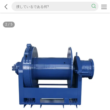
2
/
5