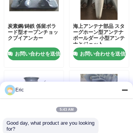
会社案内
炭素鋼/鋳鉄 係留ボラ
海上アンテナ部品 スタ
ード型オープンチョッ
ーグホーン型アンテナ
品質管理
クブイアンカー
ボールダー 小型アンテ
ナとジェット
お問い合わせを送信
お問い合わせを送信
お問い合わせ
見積依頼
Eric
Company News
5:43 AM
海洋のドア
Good day, what product are you looking 
for?
海洋の Windows
単ロールフェアリード
溶接された固定部品と