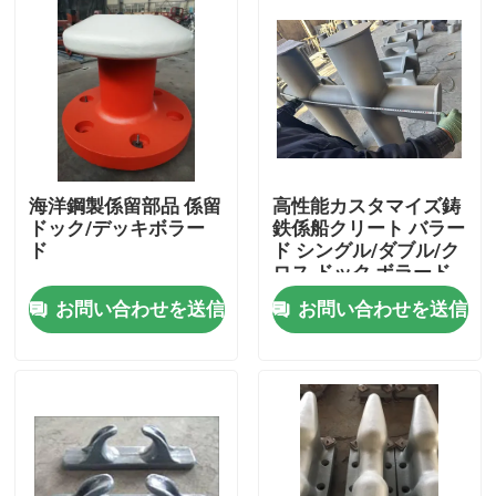
海洋鋼製係留部品 係留
高性能カスタマイズ鋳
ドック/デッキボラー
鉄係船クリート バラー
ド
ド シングル/ダブル/ク
ロス ドック ボラード
お問い合わせを送信
お問い合わせを送信
ホーム
製品
企業情報