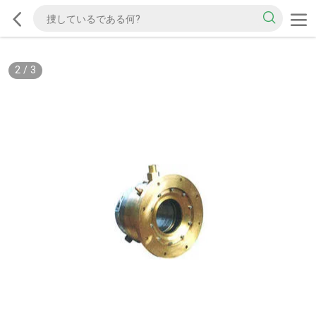
2
/
3