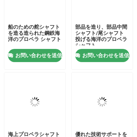
会社案内
船のための舵シャフト
部品を造り、部品中間
を造る造られた鋼鉄海
シャフト/尾シャフト
品質管理
洋のプロペラ シャフト
投げる海洋のプロペラ
シャフト
お問い合わせを送信
お問い合わせを送信
お問い合わせ
見積依頼
Company News
海洋のドア
海洋の Windows
海上プロペラシャフト
優れた技術サポートを